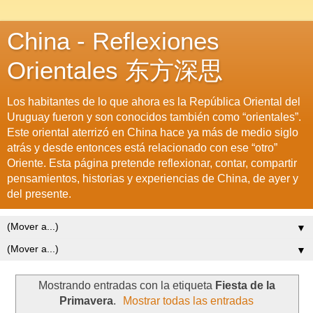
China - Reflexiones
Orientales 东方深思
Los habitantes de lo que ahora es la República Oriental del
Uruguay fueron y son conocidos también como “orientales”.
Este oriental aterrizó en China hace ya más de medio siglo
atrás y desde entonces está relacionado con ese “otro”
Oriente. Esta página pretende reflexionar, contar, compartir
pensamientos, historias y experiencias de China, de ayer y
del presente.
▼
▼
Mostrando entradas con la etiqueta
Fiesta de la
Primavera
.
Mostrar todas las entradas