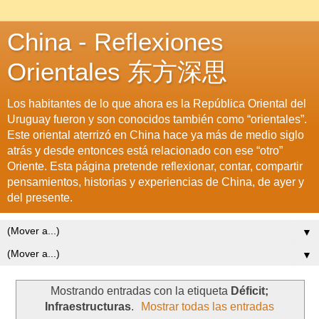
China - Reflexiones
Orientales 东方深思
Los habitantes de lo que ahora es la República Oriental del
Uruguay fueron y son conocidos también como “orientales”.
Este oriental aterrizó en China hace ya más de medio siglo
atrás y desde entonces está relacionado con ese “otro”
Oriente. Esta página pretende reflexionar, contar, compartir
pensamientos, historias y experiencias de China, de ayer y
del presente.
▼
▼
Mostrando entradas con la etiqueta
Déficit;
Infraestructuras
.
Mostrar todas las entradas