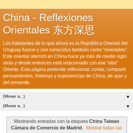
China - Reflexiones
Orientales 东方深思
Los habitantes de lo que ahora es la República Oriental del
Uruguay fueron y son conocidos también como “orientales”.
Este oriental aterrizó en China hace ya más de medio siglo
atrás y desde entonces está relacionado con ese “otro”
Oriente. Esta página pretende reflexionar, contar, compartir
pensamientos, historias y experiencias de China, de ayer y
del presente.
▼
▼
Mostrando entradas con la etiqueta
China Taiwan
Cámara de Comercio de Madrid
.
Mostrar todas las