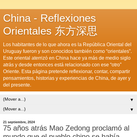
China - Reflexiones
Orientales 东方深思
Los habitantes de lo que ahora es la República Oriental del
Uruguay fueron y son conocidos también como “orientales”.
Este oriental aterrizó en China hace ya más de medio siglo
atrás y desde entonces está relacionado con ese “otro”
Oriente. Esta página pretende reflexionar, contar, compartir
pensamientos, historias y experiencias de China, de ayer y
del presente.
▼
▼
21 septiembre, 2024
75 años atrás Mao Zedong proclamó al
mundo que el pueblo chino se había