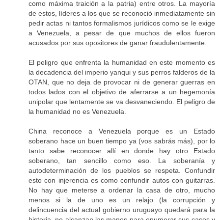
como máxima traición a la patria) entre otros. La mayoría
de estos, líderes a los que se reconoció inmediatamente sin
pedir actas ni tantos formalismos jurídicos como se le exige
a Venezuela, a pesar de que muchos de ellos fueron
acusados por sus opositores de ganar fraudulentamente.
El peligro que enfrenta la humanidad en este momento es
la decadencia del imperio yanqui y sus perros falderos de la
OTAN, que no deja de provocar ni de generar guerras en
todos lados con el objetivo de aferrarse a un hegemonía
unipolar que lentamente se va desvaneciendo. El peligro de
la humanidad no es Venezuela.
China reconoce a Venezuela porque es un Estado
soberano hace un buen tiempo ya (vos sabrás más), por lo
tanto sabe reconocer allí en donde hay otro Estado
soberano, tan sencillo como eso. La soberanía y
autodeterminación de los pueblos se respeta. Confundir
esto con injerencia es como confundir autos con guitarras.
No hay que meterse a ordenar la casa de otro, mucho
menos si la de uno es un relajo (la corrupción y
delincuencia del actual gobierno uruguayo quedará para la
historia, no alcanzan las manos para enumerar sus casos y