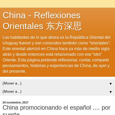
China - Reflexiones
Orientales 东方深思
Los habitantes de lo que ahora es la República Oriental del
Uruguay fueron y son conocidos también como “orientales”.
Este oriental aterrizó en China hace ya más de medio siglo
atrás y desde entonces está relacionado con ese “otro”
Oriente. Esta página pretende reflexionar, contar, compartir
pensamientos, historias y experiencias de China, de ayer y
del presente.
▼
▼
24 noviembre, 2017
China promocionando el español .... por
suerte