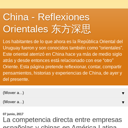
China - Reflexiones
Orientales 东方深思
Los habitantes de lo que ahora es la República Oriental del
Uruguay fueron y son conocidos también como “orientales”.
Este oriental aterrizó en China hace ya más de medio siglo
atrás y desde entonces está relacionado con ese “otro”
Oriente. Esta página pretende reflexionar, contar, compartir
pensamientos, historias y experiencias de China, de ayer y
del presente.
▼
▼
07 junio, 2017
La competencia directa entre empresas
españolas y chinas en América Latina