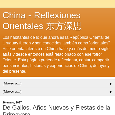
China - Reflexiones
Orientales 东方深思
Los habitantes de lo que ahora es la República Oriental del
Uruguay fueron y son conocidos también como “orientales”.
Este oriental aterrizó en China hace ya más de medio siglo
atrás y desde entonces está relacionado con ese “otro”
Oriente. Esta página pretende reflexionar, contar, compartir
pensamientos, historias y experiencias de China, de ayer y
del presente.
▼
▼
26 enero, 2017
De Gallos, Años Nuevos y Fiestas de la
Primavera