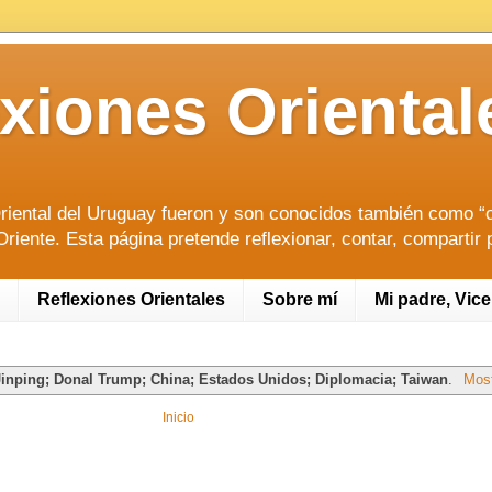
lexiones Orien
riental del Uruguay fueron y son conocidos también como “or
riente. Esta página pretende reflexionar, contar, compartir 
Reflexiones Orientales
Sobre mí
Mi padre, Vic
Jinping; Donal Trump; China; Estados Unidos; Diplomacia; Taiwan
.
Most
Inicio