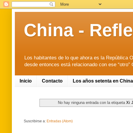
China - Ref
Los habitantes de lo que ahora es la República O
desde entonces está relacionado con ese “otro” O
Inicio
Contacto
Los años setenta en China
No hay ninguna entrada con la etiqueta
Xi 
Suscribirse a:
Entradas (Atom)