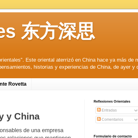
tales 东方深思
ientales”. Este oriental aterrizó en China hace ya más de m
pensamientos, historias y experiencias de China, de ayer y 
ente Rovetta
Reflexiones Orientales
Entradas
y y China
Comentarios
sponsables de una empresa
Formulario de contacto