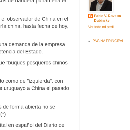
arcos de bandera panameña en
Pablo V. Rovetta
 el observador de China en el
Dubinsky
ía china, hasta fecha de hoy,
Ver todo mi perfil
PAGINA PRINCIPAL
ó una demanda de la empresa
tencia del Estado.
que "buques pesqueros chinos
do como de "izquierda", con
nte uruguayo a China el pasado
 de forma abierta no se
(*)
tal en español del Diario del