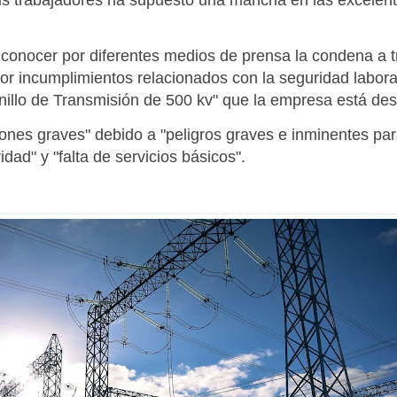
 sus trabajadores ha supuesto una mancha en las excele
a conocer por diferentes medios de prensa la condena a 
r incumplimientos relacionados con la seguridad labor
Anillo de Transmisión de 500 kv" que la empresa está de
nes graves" debido a "peligros graves e inminentes para
dad" y "falta de servicios básicos".