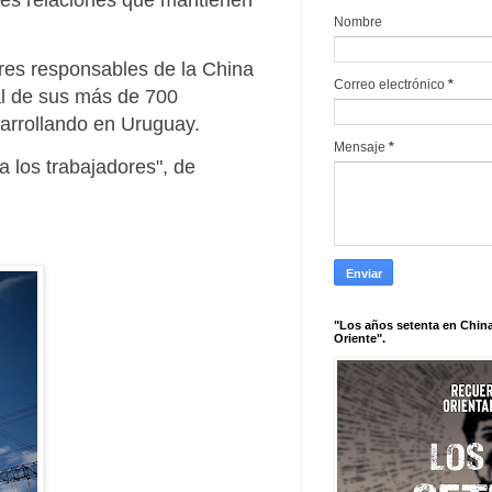
ntes relaciones que mantienen
Nombre
tres responsables de la China
Correo electrónico
*
al de sus más de 700
sarrollando en Uruguay.
Mensaje
*
 los trabajadores", de
"Los años setenta en China
Oriente".