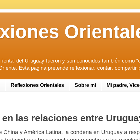
lexiones Orien
riental del Uruguay fueron y son conocidos también como “or
riente. Esta página pretende reflexionar, contar, compartir 
Reflexiones Orientales
Sobre mí
Mi padre, Vic
n las relaciones entre Urugua
tre China y América Latina, la condena en Uruguay a re