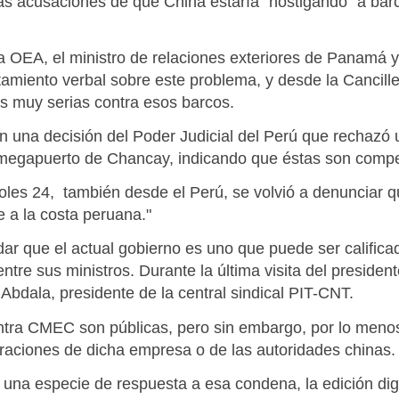
las acusaciones de que China estaría "hostigando" a b
a OEA, el ministro de relaciones exteriores de Panamá y
miento verbal sobre este problema, y desde la Canciller
s muy serias contra esos barcos.
 una decisión del Poder Judicial del Perú que rechaz
 megapuerto de Chancay, indicando que éstas son compe
oles 24, también desde el Perú, se volvió a denunciar 
 a la costa peruana."
r que el actual gobierno es uno que puede ser califica
ntre sus ministros. Durante la última visita del preside
bdala, presidente de la central sindical PIT-CNT.
tra CMEC son públicas, pero sin embargo, por lo menos
raciones de dicha empresa o de las autoridades chinas. 
 una especie de respuesta a esa condena, la edición digi