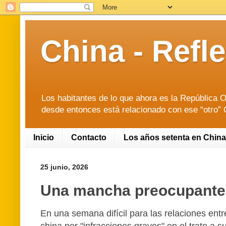
China - Ref
Los habitantes de lo que ahora es la República O
desde entonces está relacionado con ese “otro” O
Inicio
Contacto
Los años setenta en China
25 junio, 2026
Una mancha preocupante e
En una semana difícil para las relaciones en