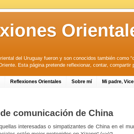
lexiones Orien
riental del Uruguay fueron y son conocidos también como “or
riente. Esta página pretende reflexionar, contar, compartir 
Reflexiones Orientales
Sobre mí
Mi padre, Vic
 de comunicación de China
quellas interesadas o simpatizantes de China en el mu