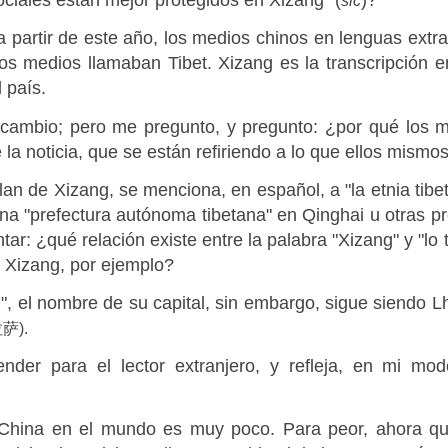
ciales están mejor protegidos en Xizang" (
)?
sic
 partir de este año, los medios chinos en lenguas ext
s medios llamaban Tibet. Xizang es la transcripción e
 país.
cambio; pero me pregunto, y pregunto: ¿por qué los m
la noticia, que se están refiriendo a lo que ellos mismo
 de Xizang, se menciona, en español, a "la etnia tibeta
na "prefectura autónoma tibetana" en Qinghai u otras pr
tar: ¿qué relación existe entre la palabra "Xizang" y "l
e Xizang, por ejemplo?
", el nombre de su capital, sin embargo, sigue siendo
萨).
nder para el lector extranjero, y
refleja, en mi mod
 China en el mundo es muy poco. Para peor, ahora qu