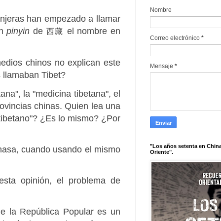
Nombre
ranjeras han empezado a llamar
n
pinyin
de
el nombre en
西藏
Correo electrónico
*
edios chinos no explican este
Mensaje
*
s llamaban Tibet?
na", la "medicina tibetana", el
ovincias chinas. Quien lea una
o tibetano"? ¿Es lo mismo? ¿Por
"Los años setenta en China
 Lhasa, cuando usando el mismo
Oriente".
esta opinión, el problema de
e la República Popular es un