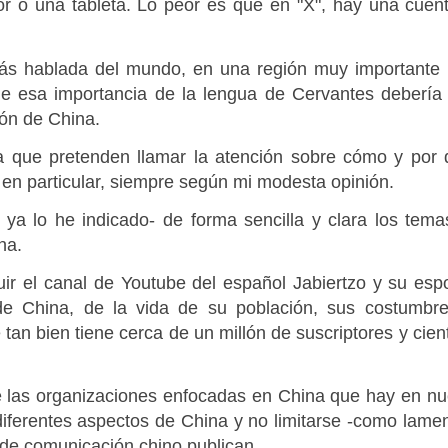
r o una tableta. Lo peor es que en "X", hay una cuent
ás hablada del mundo, en una región muy importante
ue esa importancia de la lengua de Cervantes debería
ón de China.
iva que pretenden llamar la atención sobre cómo y por
en particular, siempre según mi modesta opinión.
o ya lo he indicado- de forma sencilla y clara los tem
ana.
ir el canal de Youtube del español
Jabiertzo y su esp
de China, de la vida de su población, sus costumbres
 tan bien tiene cerca de un millón de suscriptores y cien
de las organizaciones enfocadas en China que hay en n
diferentes aspectos de China y no limitarse -como lam
 de comunicación chino publican.