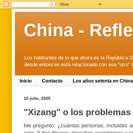
China - Ref
Los habitantes de lo que ahora es la República O
desde entonces está relacionado con ese “otro” O
Inicio
Contacto
Los años setenta en China
10 julio, 2025
"Xizang" o los problemas
Me pregunto: ¿cuántas personas, incluidas a