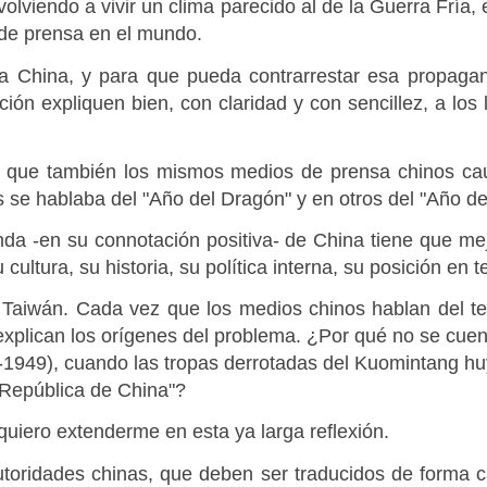
lviendo a vivir un clima parecido al de la Guerra Fría, e
de prensa en el mundo.
a China, y para que pueda contrarrestar esa propaga
n expliquen bien, con claridad y con sencillez, a los l
n que también los mismos medios de prensa chinos cau
se hablaba del "Año del Dragón" y en otros del "Año de
a -en su connotación positiva- de China tiene que me
 cultura, su historia, su política interna, su posición en 
 Taiwán. Cada vez que los medios chinos hablan del t
no explican los orígenes del problema. ¿Por qué no se cue
5-1949), cuando las tropas derrotadas del Kuomintang hu
 "República de China"?
uiero extenderme en esta ya larga reflexión.
toridades chinas, que deben ser traducidos de forma casi