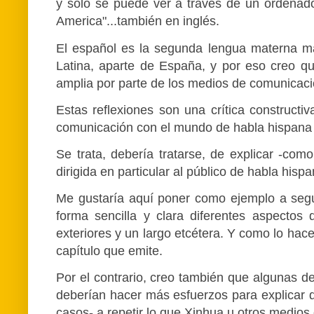
y sólo se puede ver a través de un ordenado
America"...también en inglés.
El español es la segunda lengua materna m
Latina, aparte de España, y por eso creo q
amplia por parte de los medios de comunicaci
Estas reflexiones son una crítica construct
comunicación con el mundo de habla hispana 
Se trata, debería tratarse, de explicar -com
dirigida en particular al público de habla hisp
Me gustaría aquí poner como ejemplo a segu
forma sencilla y clara diferentes aspectos 
exteriores y un largo etcétera. Y como lo hace
capítulo que emite.
Por el contrario, creo también que algunas 
deberían hacer más esfuerzos para explicar 
casos- a repetir lo que Xinhua u otros medios