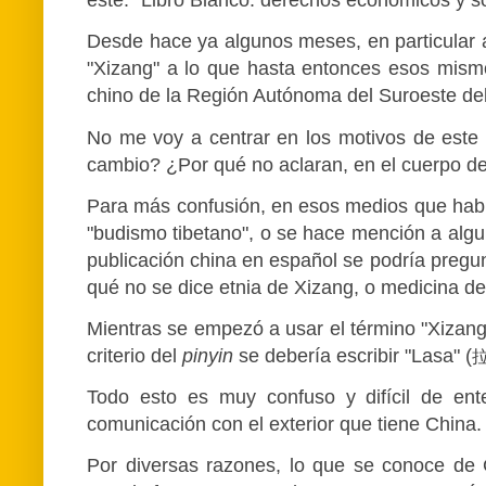
este: "Libro Blanco: derechos económicos y so
Desde hace ya algunos meses, en particular a
"Xizang" a lo que hasta entonces esos mismo
chino de la Región Autónoma del Suroeste del
No me voy a centrar en los motivos de este 
cambio? ¿Por qué no aclaran, en el cuerpo de 
Para más confusión, en esos medios que hablan
"budismo tibetano", o se hace mención a algu
publicación china en español se podría pregun
qué no se dice etnia de Xizang, o medicina d
Mientras se empezó a usar el término "Xizang
criterio del
pinyin
se debería escribir "Lasa" (
拉
Todo esto es muy confuso y difícil de ente
comunicación con el exterior que tiene China.
Por diversas razones, lo que se conoce de