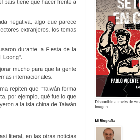
l país tiene que hacer frente a
nda negativa, algo que parece
ectores extranjeros, los temas
saron durante la Fiesta de la
l Loong".
jorar mucho para que la gente
temas internacionales.
ema repiten que "Taiwán forma
nta, por ejemplo, qué fue lo que
Disponible a través de A
yeron a la isla china de Taiwán
imagen
Mi Biografia
 literal, en las otras noticias