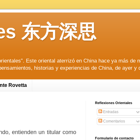
tales 东方深思
ientales”. Este oriental aterrizó en China hace ya más de m
pensamientos, historias y experiencias de China, de ayer y 
ente Rovetta
Reflexiones Orientales
Entradas
Comentarios
ndo, entienden un titular como
Formulario de contacto