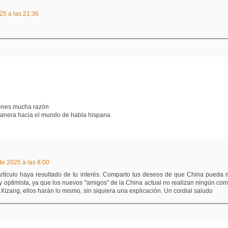
025 a las 21:36
tienes mucha razón
manera hacia el mundo de habla hispana
e 2025 a las 8:00
artículo haya resultado de tu interés. Comparto tus deseos de que China pueda
timista, ya que los nuevos "amigos" de la China actual no realizan ningún comentar
Xizang, ellos harán lo mismo, sin siquiera una explicación. Un cordial saludo