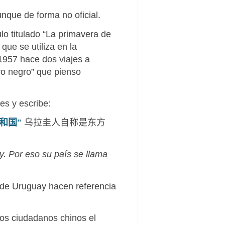
nque de forma no oficial.
lo titulado “La primavera de
que se utiliza en la
1957 hace dos viajes a
ro negro” que pienso
es y escribe:
和国
"
乌拉圭人自称是东方
ay. Por eso su país se llama
e de Uruguay hacen referencia
 los ciudadanos chinos el