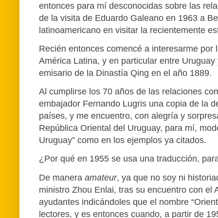
entonces para mí desconocidas sobre las relac
de la visita de Eduardo Galeano en 1963 a Be
latinoamericano en visitar la recientemente e
Recién entonces comencé a interesarme por lo 
América Latina, y en particular entre Urugua
emisario de la Dinastía Qing en el año 1889.
Al cumplirse los 70 años de las relaciones co
embajador Fernando Lugris una copia de la d
países, y me encuentro, con alegría y sorpres
República Oriental del Uruguay, para mí, mode
Uruguay” como en los ejemplos ya citados.
¿Por qué en 1955 se usa una traducción, par
De manera
amateur
, ya que no soy ni histori
ministro Zhou Enlai, tras su encuentro con e
ayudantes indicándoles que el nombre “Orienta
lectores, y es entonces cuando, a partir de 19