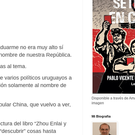
raduarme no era muy alto sí
l nombre de nuestra República.
as al tema.
e varios políticos uruguayos a
ción solamente al nombre de
Disponible a través de A
imagen
ular China, que vuelvo a ver,
Mi Biografia
tura del libro “Zhou Enlai y
“descubrir” cosas hasta