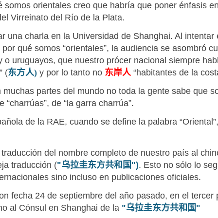
é somos orientales creo que habría que poner énfasis en 
 Virreinato del Río de la Plata.
ar una charla en la Universidad de Shanghai. Al intenta
y el por qué somos “orientales”, la audiencia se asombró
 o uruguayos, que nuestro prócer nacional siempre habló
 (
东方人)
y por lo tanto no
东岸人
“habitantes de la cost
 muchas partes del mundo no toda la gente sabe que so
e “charrúas”, de “la garra charrúa”.
añola de la RAE, cuando se define la palabra “Oriental”
la traducción del nombre completo de nuestro país al chi
eja traducción
(
"
乌拉圭东方共和国
")
.
Esto no sólo lo se
ernacionales sino incluso en publicaciones oficiales.
con fecha 24 de septiembre del año pasado, en el tercer 
mo al Cónsul en Shanghai de la
"
乌拉圭东方共和国
"