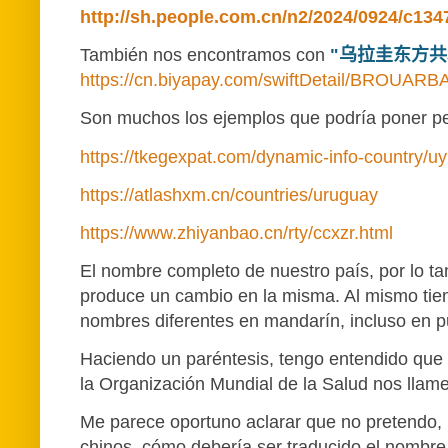
http://sh.people.com.cn/n2/2024/0924/c13
También nos encontramos con
"
乌拉圭东方共
https://cn.biyapay.com/swiftDetail/BROUARB
Son muchos los ejemplos que podría poner pero
https://tkegexpat.com/dynamic-info-country/uy
https://atlashxm.cn/countries/uruguay
https://www.zhiyanbao.cn/rty/ccxzr.html
El nombre completo de nuestro país, por lo t
produce un cambio en la misma. Al mismo tie
nombres diferentes en mandarín, incluso en p
Haciendo un paréntesis, tengo entendido que l
la Organización Mundial de la Salud nos llam
Me parece oportuno aclarar que no pretendo, 
chinos, cómo debería ser traducido el nombre