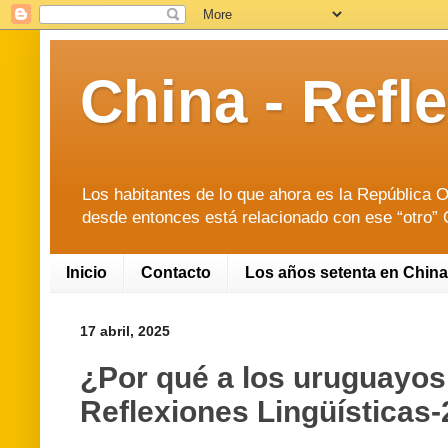
China - Ref
Los habitantes de lo que ahora es la República O
desde entonces está relacionado con ese “otro” O
Inicio
Contacto
Los años setenta en China
17 abril, 2025
¿Por qué a los uruguayos 
Reflexiones Lingüísticas-