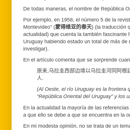
De todas maneras, el nombre de República Ori
Por ejemplo, en 1958, el número 5 de la revis
Montevideo” (
蒙得维亚的春天
) (la traducción
actualidad) que cuenta la también fascinante 
Uruguay habiendo estado un total de más de d
investigar).
En el artículo comenta que se sorprende cuand
原来
,
乌拉圭西部边境以乌拉圭河同阿根
人
.
(Al Oeste, el río Uruguay es la frontera
“República Oriental del Uruguay” y los 
En la actualidad la mayoría de las referenci
a que ello se debe a que se encuentra en la or
En mi modesta opinión, no se trata de un tema 