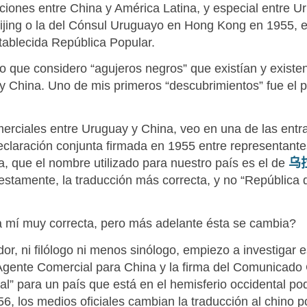
iones entre China y América Latina, y especial entre Ur
ijing o la del Cónsul Uruguayo en Hong Kong en 1955, e
stablecida República Popular.
que considero “agujeros negros” que existían y existen,
y y China. Uno de mis primeros “descubrimientos” fue el
merciales entre Uruguay y China, veo en una de las entra
eclaración conjunta firmada en 1955 entre representan
a, que el nombre utilizado para nuestro país es el de
乌
stamente, la traducción más correcta, y no “República de
a mí muy correcta, pero más adelante ésta se cambia?
ador, ni filólogo ni menos sinólogo, empiezo a investigar 
l Agente Comercial para China y la firma del Comunicado
l” para un país que está en el hemisferio occidental pod
56, los medios oficiales cambian la traducción al chino 