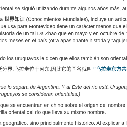
ental se siguió utilizando durante algunos años más, au
ta
世界知识
(Conocimientos Mundiales), incluye un artícu
 que usa para Montevideo tiene un carácter menos que el 
historia de un tal Da Zhao que en mayo y en octubre de 
os meses en el país (otra apasionante historia y “aguje
o los uruguayos le dicen que ellos también son oriental
廷分界
.
乌拉圭位于河东
,
因此它的国名就叫
"
乌拉圭东方共
 que lo separa de Argentina. Y al Este del río está Urugu
uruguayos se consideran orientales.)
as que se encuentran en chino sobre el origen del nombr
illa oriental del río que lleva su mismo nombre.
geográfico, sino principalmente histórico. Al explicar a