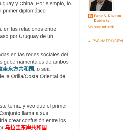
uguay y China. Por ejemplo, lo
l primer diplomático
Pablo V. Rovetta
Dubinsky
Ver todo mi perfil
 en las relaciones entre
 paso por Uruguay de un
PAGINA PRINCIPAL
das en las redes sociales del
tes gubernamentales de ambos
拉圭东方共和国
, o sea
 la Orilla/Costa Oriental de
este tema, y veo que el primer
 Conjunto llama a sus
ría crear confusión entre los
por
乌拉圭东岸共和国