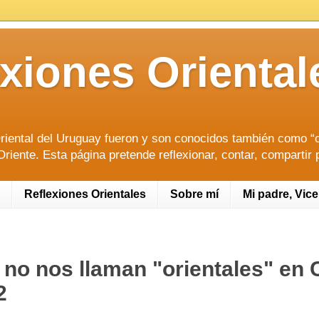
lexiones Orien
riental del Uruguay fueron y son conocidos también como “or
riente. Esta página pretende reflexionar, contar, compartir 
Reflexiones Orientales
Sobre mí
Mi padre, Vic
no nos llaman "orientales" en 
2