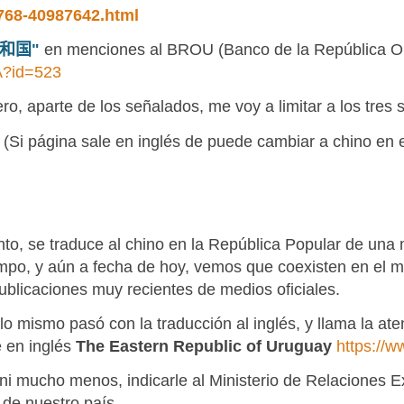
4768-40987642.html
和国
"
en menciones al BROU (Banco de la República Or
A?id=523
, aparte de los señalados, me voy a limitar a los tres s
(Si página sale en inglés de puede cambiar a chino en el
anto, se traduce al chino en la República Popular de un
mpo, y aún a fecha de hoy, vemos que coexisten en el m
ublicaciones muy recientes de medios oficiales.
o mismo pasó con la traducción al inglés, y llama la at
e en inglés
The Eastern Republic of Uruguay
https://w
ni mucho menos, indicarle al Ministerio de Relaciones E
 de nuestro país.