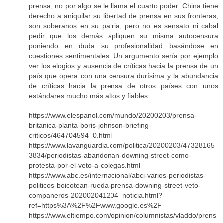
prensa, no por algo se le llama el cuarto poder. China tiene
derecho a aniquilar su libertad de prensa en sus fronteras,
son soberanos en su patria, pero no es sensato ni cabal
pedir que los demás apliquen su misma autocensura
poniendo en duda su profesionalidad basándose en
cuestiones sentimentales. Un argumento sería por ejemplo
ver los elogios y ausencia de críticas hacia la prensa de un
país que opera con una censura durísima y la abundancia
de críticas hacia la prensa de otros países con unos
estándares mucho más altos y fiables.
https://www.elespanol.com/mundo/20200203/prensa-
britanica-planta-boris-johnson-briefing-
criticos/464704594_0.html
https://www.lavanguardia.com/politica/20200203/47328165
3834/periodistas-abandonan-downing-street-como-
protesta-por-el-veto-a-colegas.html
https://www.abc.es/internacional/abci-varios-periodistas-
politicos-boicotean-rueda-prensa-downing-street-veto-
companeros-202002041204_noticia.html?
ref=https%3A%2F%2Fwww.google.es%2F
https://www.eltiempo.com/opinion/columnistas/vladdo/prens