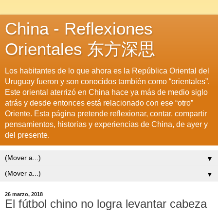
China - Reflexiones
Orientales 东方深思
Los habitantes de lo que ahora es la República Oriental del
Uruguay fueron y son conocidos también como “orientales”.
Este oriental aterrizó en China hace ya más de medio siglo
atrás y desde entonces está relacionado con ese “otro”
Oriente. Esta página pretende reflexionar, contar, compartir
pensamientos, historias y experiencias de China, de ayer y
del presente.
▼
▼
26 marzo, 2018
El fútbol chino no logra levantar cabeza