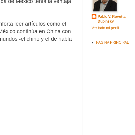
ada de México tenía la ventaja
Pablo V. Rovetta
Dubinsky
forta leer artículos como el
Ver todo mi perfil
 México continúa en China con
mundos -el chino y el de habla
PAGINA PRINCIPAL