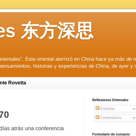
tales 东方深思
ientales”. Este oriental aterrizó en China hace ya más de m
pensamientos, historias y experiencias de China, de ayer y 
ente Rovetta
Reflexiones Orientales
Entradas
 70
Comentarios
días atrás una conferencia
Formulario de contacto