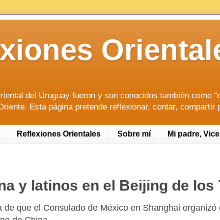
lexiones Orien
riental del Uruguay fueron y son conocidos también como “or
riente. Esta página pretende reflexionar, contar, compartir 
Reflexiones Orientales
Sobre mí
Mi padre, Vic
a y latinos en el Beijing de los
cia de que el Consulado de México en Shanghai organizó 