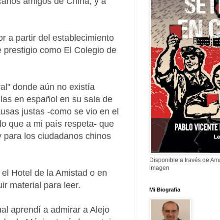
icanos amigos de China, y a
 a partir del establecimiento
e prestigio como El Colegio de
ral" donde aún no existía
ulas en español en su sala de
causas justas -como se vio en el
lo que a mi país respeta- que
y para los ciudadanos chinos
Disponible a través de A
imagen
 el Hotel de la Amistad o en
r material para leer.
Mi Biografia
ual aprendí a admirar a Alejo