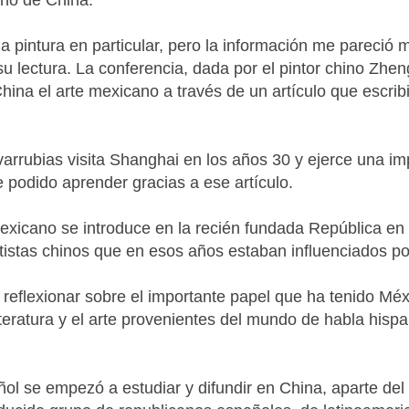
rno de China.
la pintura en particular, pero la información me pareció 
 lectura. La conferencia, dada por el pintor chino Zhe
China el arte mexicano a través de un artículo que escrib
arrubias visita Shanghai en los años 30 y ejerce una imp
 podido aprender gracias a ese artículo.
e mexicano se introduce en la recién fundada República e
istas chinos que en esos años estaban influenciados por 
 reflexionar sobre el importante papel que ha tenido Méx
iteratura y el arte provenientes del mundo de habla hisp
ol se empezó a estudiar y difundir en China, aparte del 