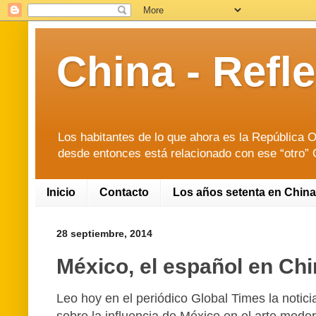
China - Ref
Los habitantes de lo que ahora es la República O
desde entonces está relacionado con ese “otro” O
Inicio
Contacto
Los años setenta en China
28 septiembre, 2014
México, el español en Chin
Leo hoy en el periódico Global Times la noti