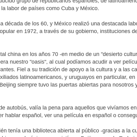
reducido grupo de republicanos españoles, de latinoamer
a la labor de países como Cuba y México.
a década de los 60, y México realizó una destacada labor
opular en 1972, a través de su gobierno, instituciones d
tal china en los años 70 -en medio de un "desierto cultu
era nuestro "oasis", al cual podíamos acudir a ver pelíc
antes. Fiel a su tradición de apoyo a la cultura y a las 
iliados latinoamericanos, y uruguayos en particular, en 
eijing siempre tuvo las puertas abiertas para nosotros 
2 de autobús, valía la pena para aquellos que vivíamos en
er hablar español, ver una película en español o consegui
 tenía una biblioteca abierta al público -gracias a la c