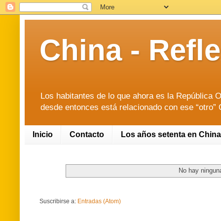
China - Ref
Los habitantes de lo que ahora es la República O
desde entonces está relacionado con ese “otro” O
Inicio
Contacto
Los años setenta en China
No hay ninguna
Suscribirse a:
Entradas (Atom)