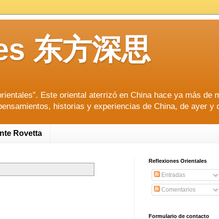
tales 东方深思
ientales”. Este oriental aterrizó en China hace ya más de m
pensamientos, historias y experiencias de China, de ayer y 
ente Rovetta
Reflexiones Orientales
Entradas
Comentarios
Formulario de contacto