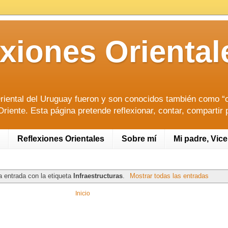
lexiones Orien
riental del Uruguay fueron y son conocidos también como “or
riente. Esta página pretende reflexionar, contar, compartir 
Reflexiones Orientales
Sobre mí
Mi padre, Vic
 entrada con la etiqueta
Infraestructuras
.
Mostrar todas las entradas
Inicio